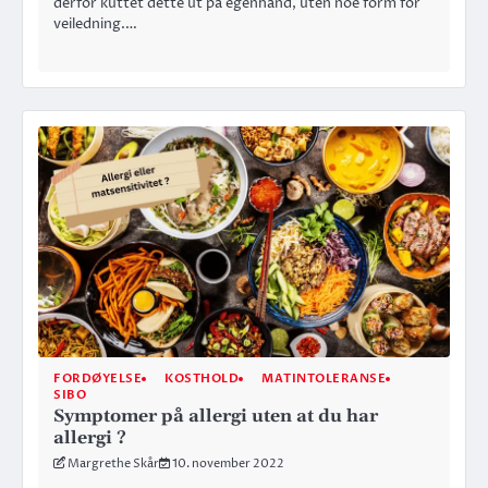
derfor kuttet dette ut på egenhånd, uten noe form for
veiledning.…
FORDØYELSE
KOSTHOLD
MATINTOLERANSE
SIBO
Symptomer på allergi uten at du har
allergi ?
Margrethe Skår
10. november 2022