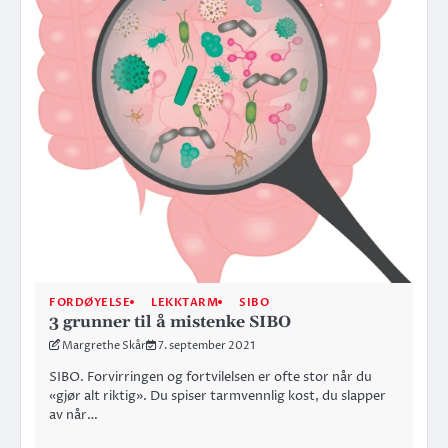
FORDØYELSE
LEKKTARM
SIBO
3 grunner til å mistenke SIBO
Margrethe Skår
7. september 2021
SIBO. Forvirringen og fortvilelsen er ofte stor når du
«gjør alt riktig». Du spiser tarmvennlig kost, du slapper
av når…