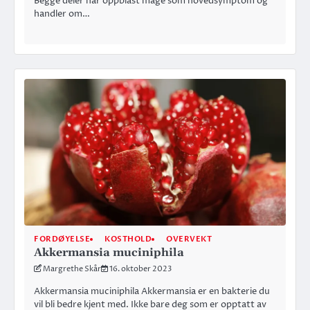
Begge deler har oppblåst mage som hovedsymptom og
handler om…
FORDØYELSE
KOSTHOLD
OVERVEKT
Akkermansia muciniphila
Margrethe Skår
16. oktober 2023
Akkermansia muciniphila Akkermansia er en bakterie du
vil bli bedre kjent med. Ikke bare deg som er opptatt av