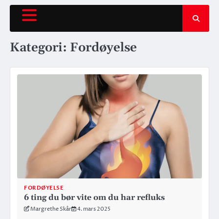
Hopp
rett
til
innholdet
Kategori:
Fordøyelse
FORDØYELSE
6 ting du bør vite om du har refluks
Margrethe Skår
4. mars 2025