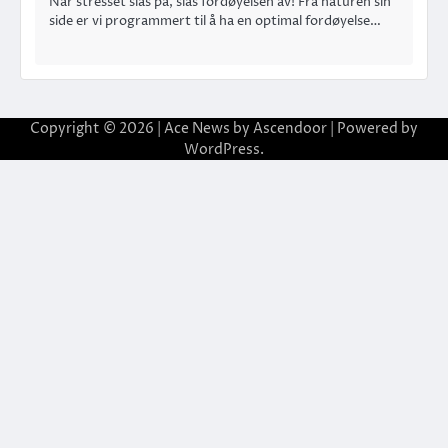
Når stresset slås på, slås fordøyelsen av! Fra naturen sin
side er vi programmert til å ha en optimal fordøyelse…
Copyright © 2026
| Ace News by
Ascendoor
| Powered by
WordPress
.