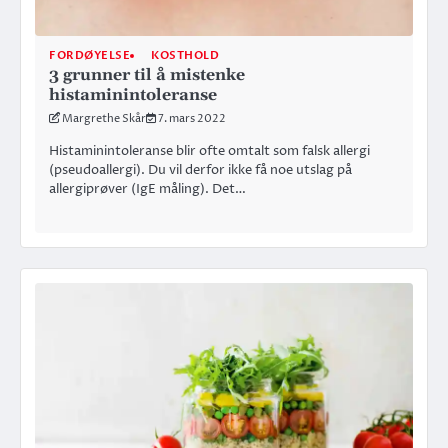
FORDØYELSE
KOSTHOLD
3 grunner til å mistenke
histaminintoleranse
Margrethe Skår
7. mars 2022
Histaminintoleranse blir ofte omtalt som falsk allergi
(pseudoallergi). Du vil derfor ikke få noe utslag på
allergiprøver (IgE måling). Det…