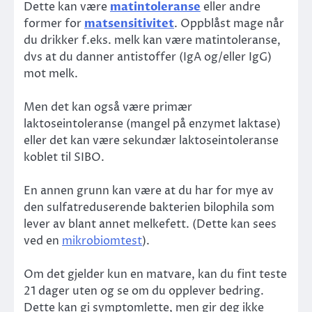
Dette kan være
matintoleranse
eller andre
former for
matsensitivitet
. Oppblåst mage når
du drikker f.eks. melk kan være matintoleranse,
dvs at du danner antistoffer (IgA og/eller IgG)
mot melk.
Men det kan også være primær
laktoseintoleranse (mangel på enzymet laktase)
eller det kan være sekundær laktoseintoleranse
koblet til SIBO.
En annen grunn kan være at du har for mye av
den sulfatreduserende bakterien bilophila som
lever av blant annet melkefett. (Dette kan sees
ved en
mikrobiomtest
).
Om det gjelder kun en matvare, kan du fint teste
21 dager uten og se om du opplever bedring.
Dette kan gi symptomlette, men gir deg ikke