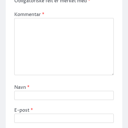
Obligatoriske felt er merket med
*
Kommentar
*
Navn
*
E-post
*