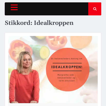
Hopp
rett
til
innholdet
Stikkord:
Idealkroppen