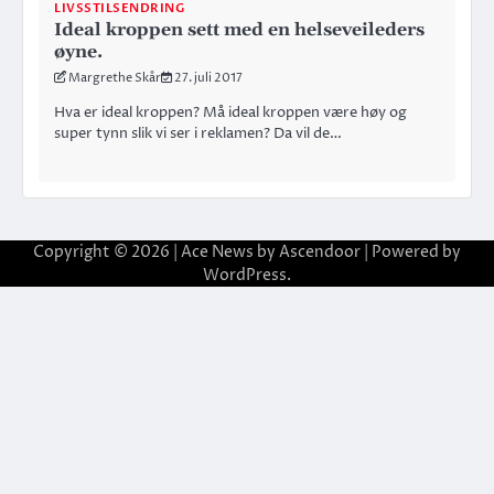
LIVSSTILSENDRING
Ideal kroppen sett med en helseveileders
øyne.
Margrethe Skår
27. juli 2017
Hva er ideal kroppen? Må ideal kroppen være høy og
super tynn slik vi ser i reklamen? Da vil de…
Copyright © 2026
| Ace News by
Ascendoor
| Powered by
WordPress
.