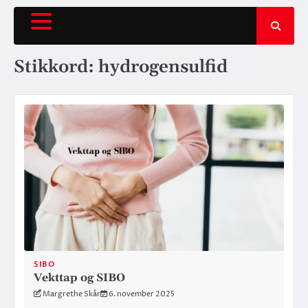
Hopp
rett
til
innholdet
Stikkord:
hydrogensulfid
SIBO
Vekttap og SIBO
Margrethe Skår
6. november 2025