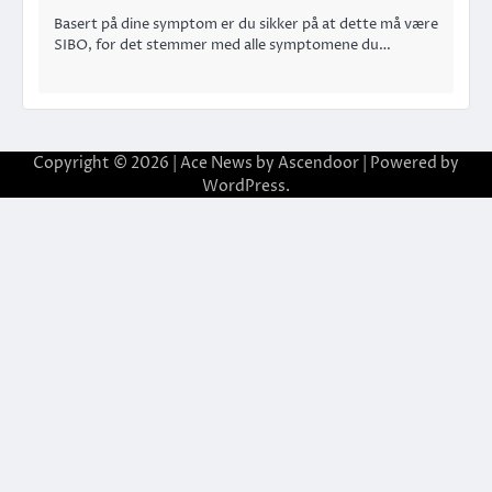
Basert på dine symptom er du sikker på at dette må være
SIBO, for det stemmer med alle symptomene du…
Copyright © 2026
| Ace News by
Ascendoor
| Powered by
WordPress
.