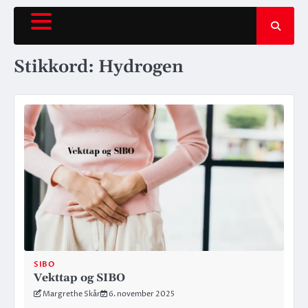
Hopp
rett
til
innholdet
Stikkord:
Hydrogen
SIBO
Vekttap og SIBO
Margrethe Skår
6. november 2025