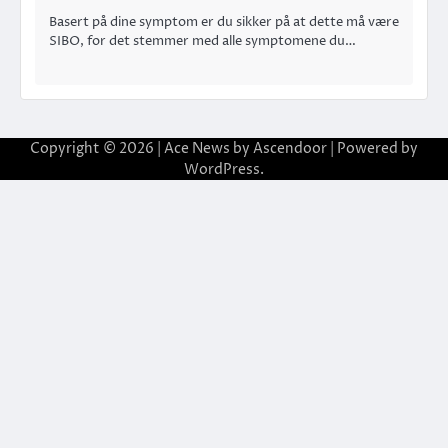
Basert på dine symptom er du sikker på at dette må være
SIBO, for det stemmer med alle symptomene du…
Copyright © 2026
| Ace News by
Ascendoor
| Powered by
WordPress
.