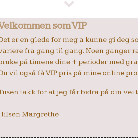
​​​​Velkommen som VIP
Det er en glede for meg å kunne gi deg so
variere fra gang til gang. Noen ganger r
bruke på timene dine + perioder med grati
Du vil også få VIP pris på mine online p
Tusen takk for at jeg får bidra på din vei 
Hilsen Margrethe