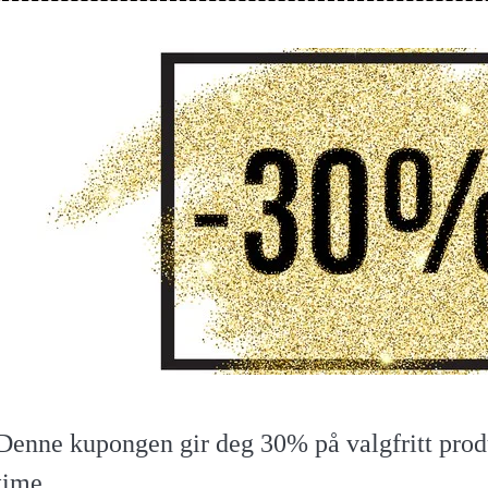
Denne kupongen gir deg 30% på valgfritt prod
time.