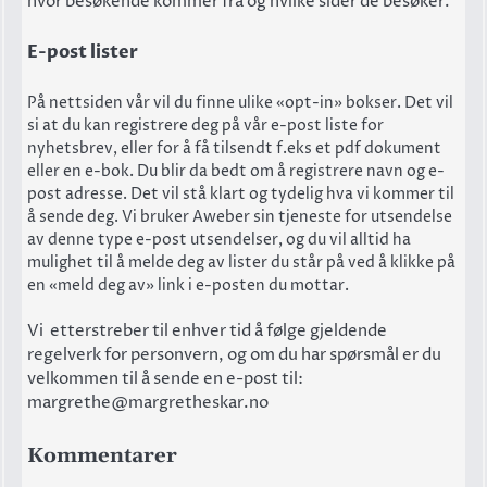
hvor besøkende kommer fra og hvilke sider de besøker.
E-post lister
På nettsiden vår vil du finne ulike «opt-in» bokser. Det vil
si at du kan registrere deg på vår e-post liste for
nyhetsbrev, eller for å få tilsendt f.eks et pdf dokument
eller en e-bok. Du blir da bedt om å registrere navn og e-
post adresse. Det vil stå klart og tydelig hva vi kommer til
å sende deg. Vi bruker Aweber sin tjeneste for utsendelse
av denne type e-post utsendelser, og du vil alltid ha
mulighet til å melde deg av lister du står på ved å klikke på
en «meld deg av» link i e-posten du mottar.
Vi etterstreber til enhver tid å følge gjeldende
regelverk for personvern, og om du har spørsmål er du
velkommen til å sende en e-post til:
margrethe@margretheskar.no
Kommentarer