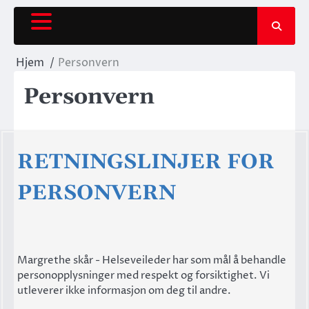
Hopp
rett
til
innholdet
Hjem
Personvern
Personvern
RETNINGSLINJER FOR
PERSONVERN
Margrethe skår - Helseveileder har som mål å behandle
personopplysninger med respekt og forsiktighet. Vi
utleverer ikke informasjon om deg til andre.