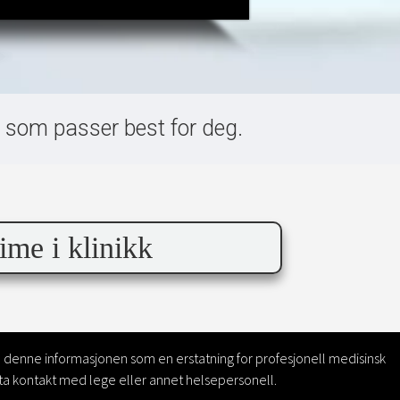
et som passer best for deg.
ime i klinikk
e denne informasjonen som en erstatning for profesjonell medisinsk
å ta kontakt med lege eller annet helsepersonell.