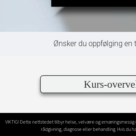
Ønsker du oppfølging en ti
Kurs-overve
VIKTIG! Dette nettstedet tilbyr helse, velvære og ernæringsmessig
rådgivning, diagnose eller behandling. Hvis du h