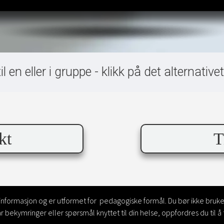
l en eller i gruppe - klikk på det alternativ
kt
T
 informasjon og er utformet for pedagogiske formål. Du bør ikke bruk
ar bekymringer eller spørsmål knyttet til din helse, oppfordres du til 